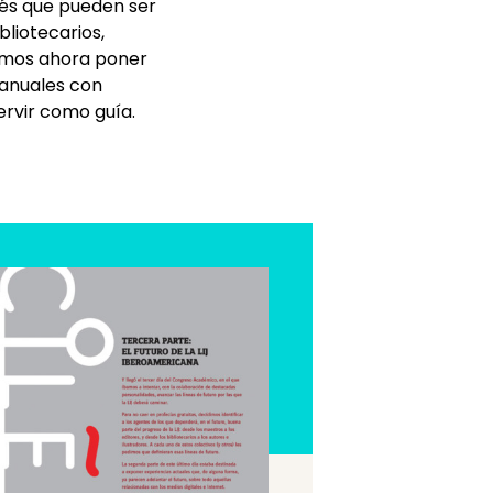
és que pueden ser
liotecarios,
eremos ahora poner
manuales con
ervir como guía.