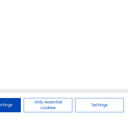
Política de privacidad
Only essential
ttings
Settings
Condiciones de uso
cookies
Política de cookies