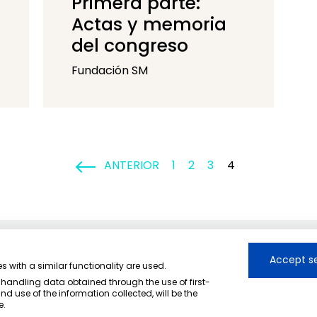
Primera parte:
Actas y memoria
del congreso
Fundación SM
ANTERIOR
1
2
3
4
Accept se
s with a similar functionality are used.
 handling data obtained through the use of first-
nd use of the information collected, will be the
e.