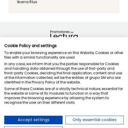
Ibarra Ríus
Cookie Policy and settings
To enable your browsing experience on this Website, Cookies or other
Política de privacidad
files with a similar functionality are used.
Condiciones de uso
In any case, we inform that you the parties responsible for Cookies
Política de cookies
and handling data obtained through the use of first-party and
third-party Cookies, deciding the final application, content and use
of the information collected, will be the entities of grupo SM who are
identified in the Privacy Policy of the website.
Some of these Cookies are of a strictly technical nature, essential for
the website or some of its modules to function in a way that
improves the browsing experience by allowing the system to
Juntos cuidamos la educación
recognise the user on their different visits.
Accept settings
Only essential cookies