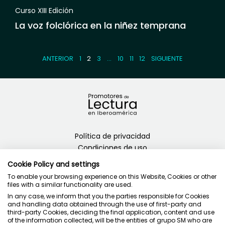
Curso XIII Edición
La voz folclórica en la niñez temprana
ANTERIOR
1
2
3
…
10
11
12
SIGUIENTE
Política de privacidad
Condiciones de uso
Política de cookies
Cookie Policy and settings
To enable your browsing experience on this Website, Cookies or other
files with a similar functionality are used.
In any case, we inform that you the parties responsible for Cookies
and handling data obtained through the use of first-party and
third-party Cookies, deciding the final application, content and use
Juntos cuidamos la educación
of the information collected, will be the entities of grupo SM who are