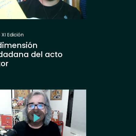
 XI Edición
dimensión
dadana del acto
tor