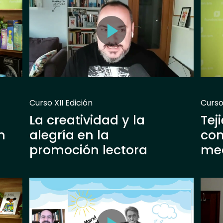
Curso XII Edición
Curso 
La creatividad y la
Tej
n
alegría en la
com
promoción lectora
med